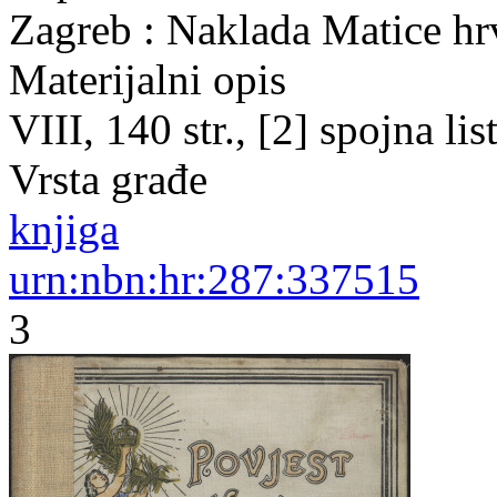
Zagreb : Naklada Matice hr
Materijalni opis
VIII, 140 str., [2] spojna li
Vrsta građe
knjiga
urn:nbn:hr:287:337515
3