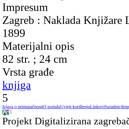
Impresum
Zagreb : Naklada Knjižare 
1899
Materijalni opis
82 str. ; 24 cm
Vrsta građe
knjiga
5
Izjava o pristupačnosti
O portalu
Uvjeti korištenja
Linkovi
Suradnici
Imp
Projekt Digitalizirana zagreba