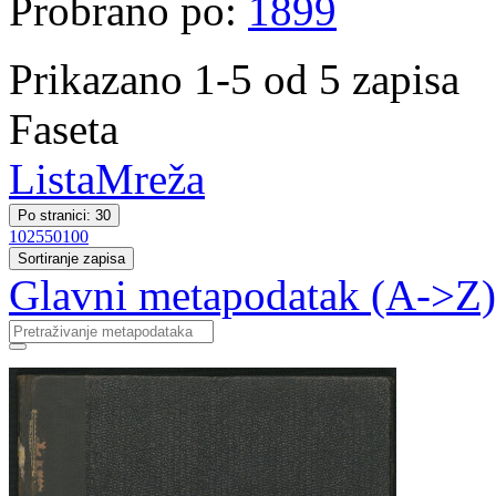
Probrano po:
1899
Prikazano 1-5 od 5 zapisa
Faseta
Lista
Mreža
Po stranici: 30
10
25
50
100
Sortiranje zapisa
Glavni metapodatak (A->Z)