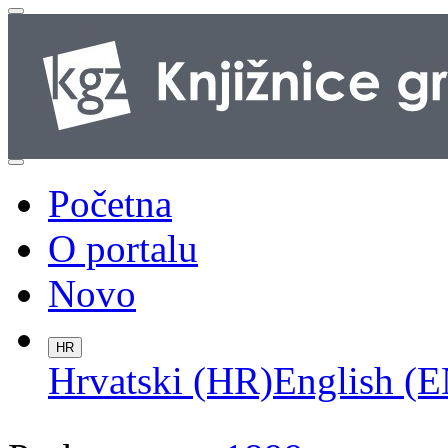
Početna
O portalu
Novo
HR
Hrvatski (HR)
English (E