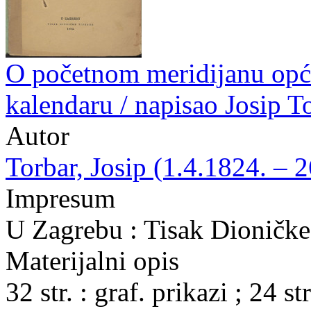
O početnom meridijanu opć
kalendaru / napisao Josip T
Autor
Torbar, Josip (1.4.1824. – 
Impresum
U Zagrebu : Tisak Dioničke
Materijalni opis
32 str. : graf. prikazi ; 24 str