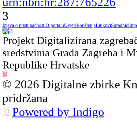
urn:nbn:hr:287:765226
3
Izjava o pristupačnosti
O portalu
Uvjeti korištenja
Linkovi
Suradnici
Imp
Projekt Digitalizirana zagreba
sredstvima Grada Zagreba i Min
Republike Hrvatske
© 2026 Digitalne zbirke Kn
pridržana
Powered by Indigo