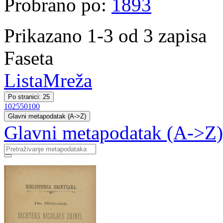
Probrano po:
1893
Prikazano 1-3 od 3 zapisa
Faseta
Lista
Mreža
Po stranici: 25
10
25
50
100
Glavni metapodatak (A->Z)
Glavni metapodatak (A->Z)