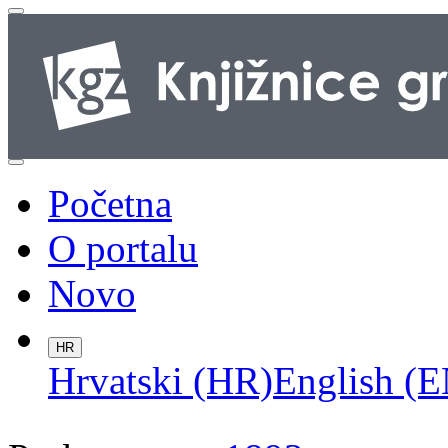
Početna
O portalu
Novo
HR
Hrvatski (HR)
English (E