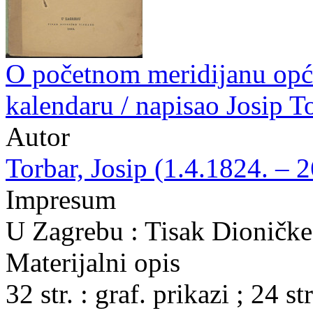
O početnom meridijanu opć
kalendaru / napisao Josip T
Autor
Torbar, Josip (1.4.1824. – 
Impresum
U Zagrebu : Tisak Dioničke
Materijalni opis
32 str. : graf. prikazi ; 24 str