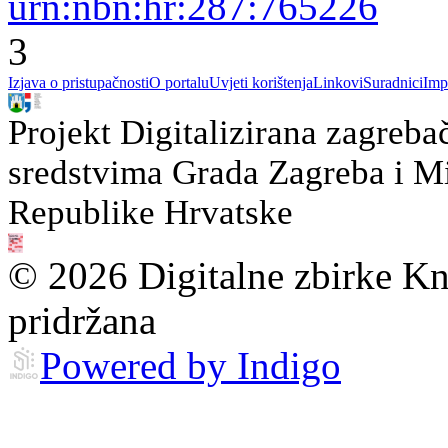
urn:nbn:hr:287:765226
3
Izjava o pristupačnosti
O portalu
Uvjeti korištenja
Linkovi
Suradnici
Imp
Projekt Digitalizirana zagreba
sredstvima Grada Zagreba i Min
Republike Hrvatske
© 2026 Digitalne zbirke Kn
pridržana
Powered by Indigo