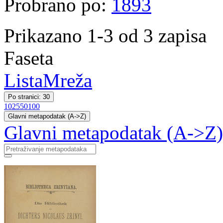
Probrano po:
1893
Prikazano 1-3 od 3 zapisa
Faseta
Lista
Mreža
Po stranici: 30
10
25
50
100
Glavni metapodatak (A->Z)
Glavni metapodatak (A->Z)