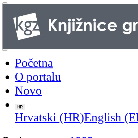
Početna
O portalu
Novo
HR
Hrvatski (HR)
English (E