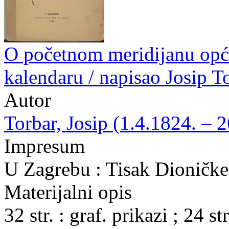
O početnom meridijanu opć
kalendaru / napisao Josip T
Autor
Torbar, Josip (1.4.1824. – 
Impresum
U Zagrebu : Tisak Dioničke
Materijalni opis
32 str. : graf. prikazi ; 24 str