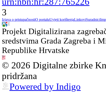
urn:nbn:hr:287:765226
3
Izjava o pristupačnosti
O portalu
Uvjeti korištenja
Linkovi
Suradnici
Imp
Projekt Digitalizirana zagreba
sredstvima Grada Zagreba i Min
Republike Hrvatske
© 2026 Digitalne zbirke Kn
pridržana
Powered by Indigo