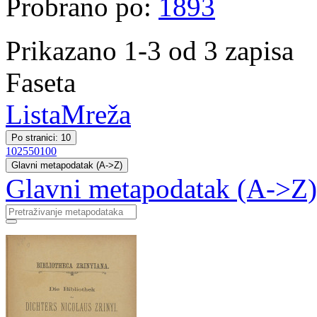
Probrano po:
1893
Prikazano 1-3 od 3 zapisa
Faseta
Lista
Mreža
Po stranici: 10
10
25
50
100
Glavni metapodatak (A->Z)
Glavni metapodatak (A->Z)