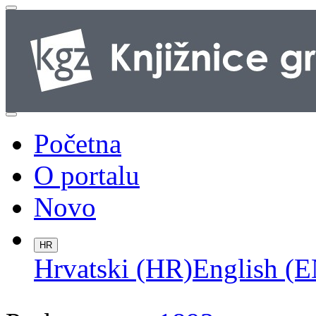
Početna
O portalu
Novo
HR
Hrvatski (HR)
English (E