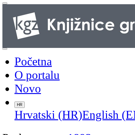
Početna
O portalu
Novo
HR
Hrvatski (HR)
English (E