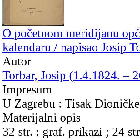
O početnom meridijanu opć
kalendaru / napisao Josip T
Autor
Torbar, Josip (1.4.1824. – 
Impresum
U Zagrebu : Tisak Dioničke
Materijalni opis
32 str. : graf. prikazi ; 24 str