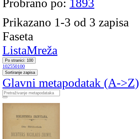
Probrano po:
1893
Prikazano 1-3 od 3 zapisa
Faseta
Lista
Mreža
Po stranici: 100
10
25
50
100
Sortiranje zapisa
Glavni metapodatak (A->Z)