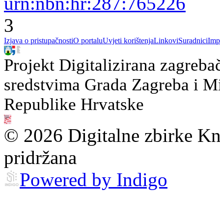
urn:nbn:hr:287:765226
3
Izjava o pristupačnosti
O portalu
Uvjeti korištenja
Linkovi
Suradnici
Imp
Projekt Digitalizirana zagreba
sredstvima Grada Zagreba i Min
Republike Hrvatske
© 2026 Digitalne zbirke Kn
pridržana
Powered by Indigo