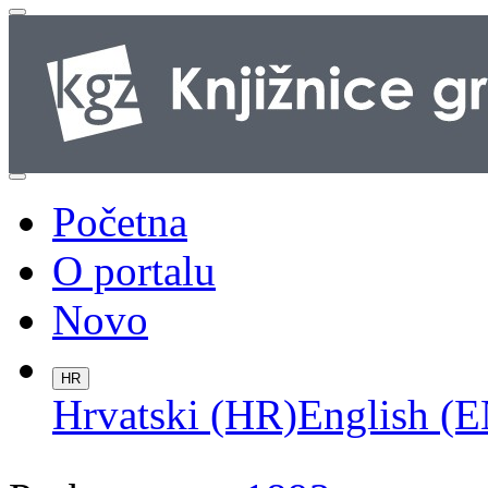
Početna
O portalu
Novo
HR
Hrvatski (HR)
English (E