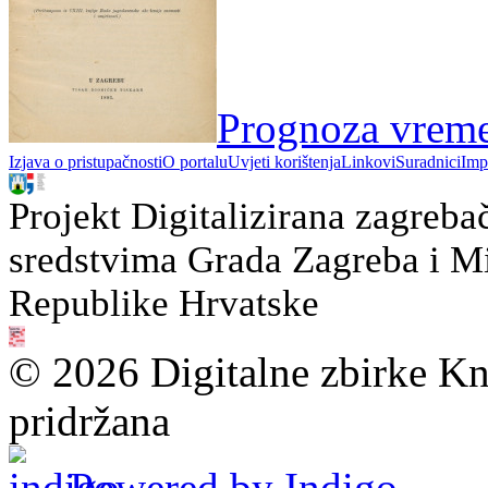
Prognoza vremen
Izjava o pristupačnosti
O portalu
Uvjeti korištenja
Linkovi
Suradnici
Imp
Projekt Digitalizirana zagreba
sredstvima Grada Zagreba i Min
Republike Hrvatske
© 2026 Digitalne zbirke Kn
pridržana
Powered by Indigo