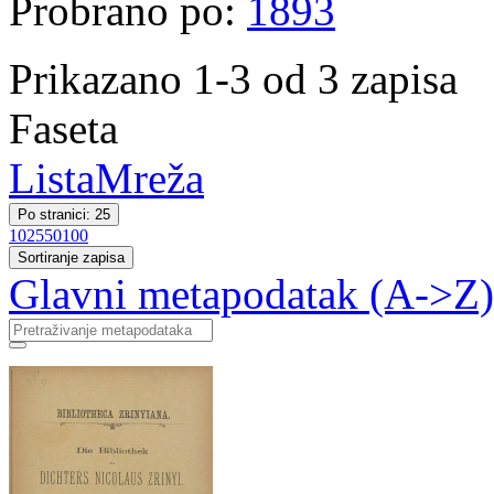
Probrano po:
1893
Prikazano 1-3 od 3 zapisa
Faseta
Lista
Mreža
Po stranici: 25
10
25
50
100
Sortiranje zapisa
Glavni metapodatak (A->Z)