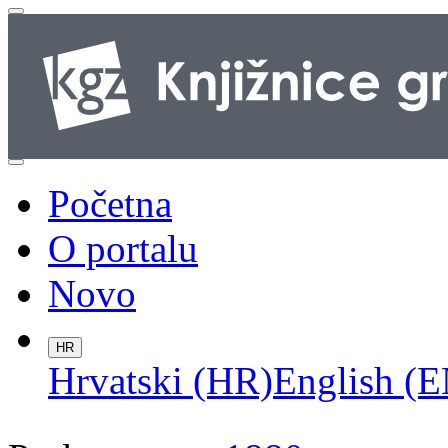
Početna
O portalu
Novo
HR
Hrvatski (HR)
English (E