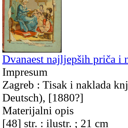
Dvanaest najljepših priča i
Impresum
Zagreb : Tisak i naklada kn
Deutsch), [1880?]
Materijalni opis
[48] str. : ilustr. ; 21 cm