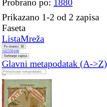
Probrano po:
1880
Prikazano 1-2 od 2 zapisa
Faseta
Lista
Mreža
Po stranici: 30
10
25
50
100
Sortiranje zapisa
Glavni metapodatak (A->Z)