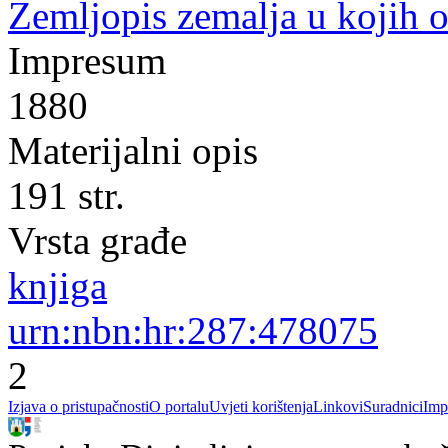
Zemljopis zemalja u kojih o
Impresum
1880
Materijalni opis
191 str.
Vrsta građe
knjiga
urn:nbn:hr:287:478075
2
Izjava o pristupačnosti
O portalu
Uvjeti korištenja
Linkovi
Suradnici
Imp