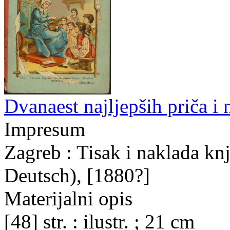
Dvanaest najljepših priča i
Impresum
Zagreb : Tisak i naklada kn
Deutsch), [1880?]
Materijalni opis
[48] str. : ilustr. ; 21 cm