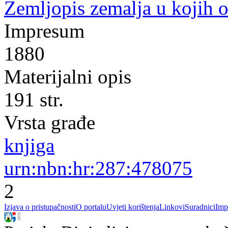
Zemljopis zemalja u kojih o
Impresum
1880
Materijalni opis
191 str.
Vrsta građe
knjiga
urn:nbn:hr:287:478075
2
Izjava o pristupačnosti
O portalu
Uvjeti korištenja
Linkovi
Suradnici
Imp