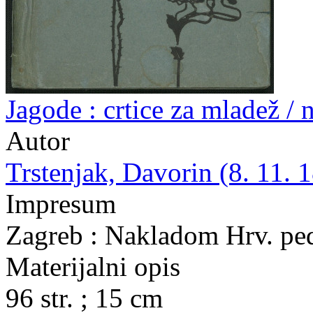
Jagode : crtice za mladež /
Autor
Trstenjak, Davorin (8. 11. 1
Impresum
Zagreb : Nakladom Hrv. pe
Materijalni opis
96 str. ; 15 cm