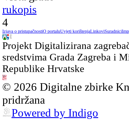
rukopis
4
Izjava o pristupačnosti
O portalu
Uvjeti korištenja
Linkovi
Suradnici
Imp
Projekt Digitalizirana zagreba
sredstvima Grada Zagreba i Min
Republike Hrvatske
© 2026 Digitalne zbirke Kn
pridržana
Powered by Indigo