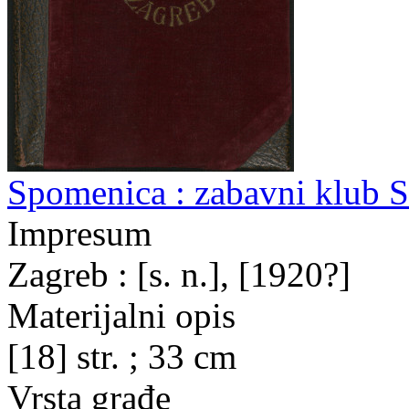
Spomenica : zabavni klub S
Impresum
Zagreb : [s. n.], [1920?]
Materijalni opis
[18] str. ; 33 cm
Vrsta građe