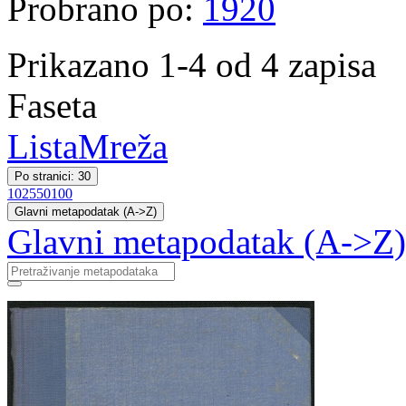
Probrano po:
1920
Prikazano 1-4 od 4 zapisa
Faseta
Lista
Mreža
Po stranici: 30
10
25
50
100
Glavni metapodatak (A->Z)
Glavni metapodatak (A->Z)