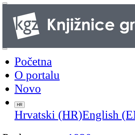
Početna
O portalu
Novo
HR
Hrvatski (HR)
English (E