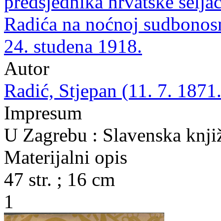
predsjednika hrvatske seljač
Radića na noćnoj sudbonos
24. studena 1918.
Autor
Radić, Stjepan (11. 7. 1871.
Impresum
U Zagrebu : Slavenska knjiž
Materijalni opis
47 str. ; 16 cm
1