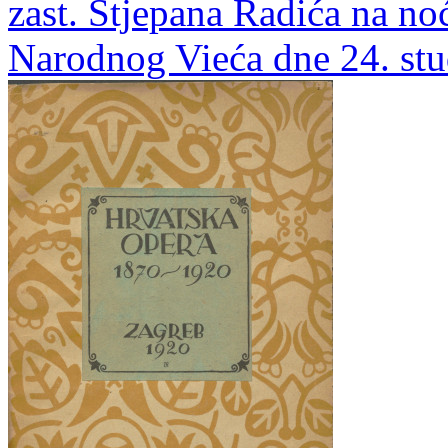
zast. Stjepana Radića na no
Narodnog Vieća dne 24. st