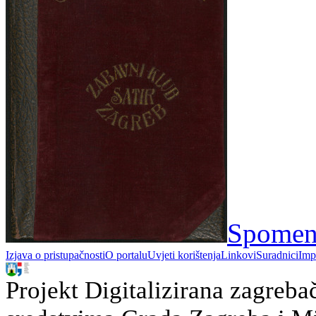
Spomeni
Izjava o pristupačnosti
O portalu
Uvjeti korištenja
Linkovi
Suradnici
Imp
Projekt Digitalizirana zagreba