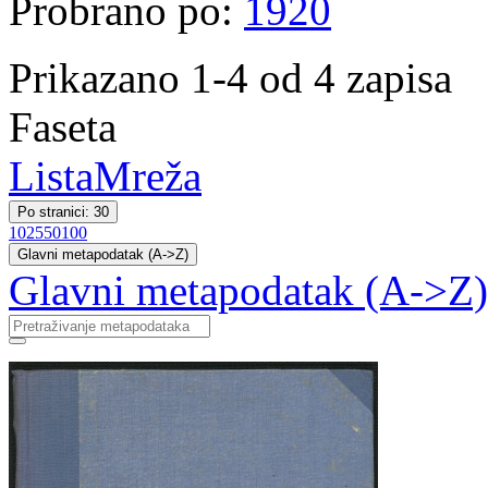
Probrano po:
1920
Prikazano 1-4 od 4 zapisa
Faseta
Lista
Mreža
Po stranici: 30
10
25
50
100
Glavni metapodatak (A->Z)
Glavni metapodatak (A->Z)