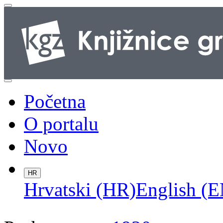
Početna
O portalu
Novo
HR
Hrvatski (HR)
English (E