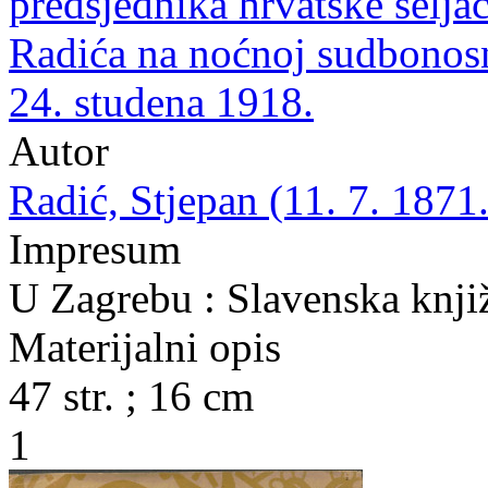
predsjednika hrvatske seljač
Radića na noćnoj sudbonos
24. studena 1918.
Autor
Radić, Stjepan (11. 7. 1871.
Impresum
U Zagrebu : Slavenska knjiž
Materijalni opis
47 str. ; 16 cm
1