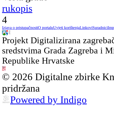
rukopis
4
Izjava o pristupačnosti
O portalu
Uvjeti korištenja
Linkovi
Suradnici
Imp
Projekt Digitalizirana zagreba
sredstvima Grada Zagreba i Min
Republike Hrvatske
© 2026 Digitalne zbirke Kn
pridržana
Powered by Indigo