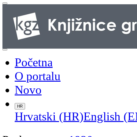
Početna
O portalu
Novo
HR
Hrvatski (HR)
English (E