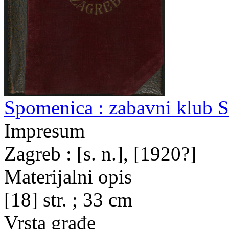
Spomenica : zabavni klub S
Impresum
Zagreb : [s. n.], [1920?]
Materijalni opis
[18] str. ; 33 cm
Vrsta građe