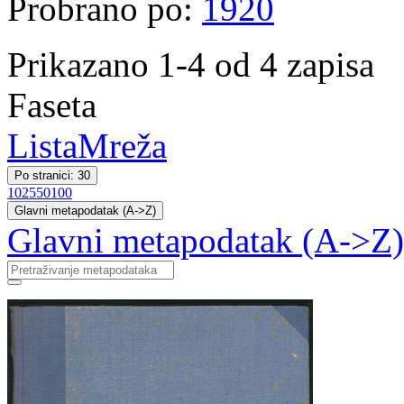
Probrano po:
1920
Prikazano 1-4 od 4 zapisa
Faseta
Lista
Mreža
Po stranici: 30
10
25
50
100
Glavni metapodatak (A->Z)
Glavni metapodatak (A->Z)