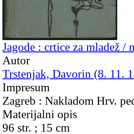
Jagode : crtice za mladež /
Autor
Trstenjak, Davorin (8. 11. 1
Impresum
Zagreb : Nakladom Hrv. pe
Materijalni opis
96 str. ; 15 cm