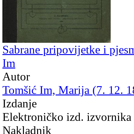
Sabrane pripovijetke i pjes
Im
Autor
Tomšić Im, Marija (7. 12. 1
Izdanje
Elektroničko izd. izvornika
Nakladnik