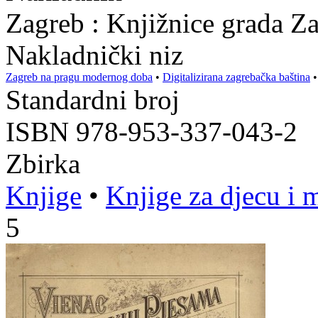
Zagreb : Knjižnice grada Z
Nakladnički niz
Zagreb na pragu modernog doba
•
Digitalizirana zagrebačka baština
Standardni broj
ISBN 978-953-337-043-2
Zbirka
Knjige
•
Knjige za djecu i 
5