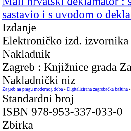
Mali hrvatski deklamator : 
sastavio i s uvodom o dekla
Izdanje
Elektroničko izd. izvornika
Nakladnik
Zagreb : Knjižnice grada Z
Nakladnički niz
Zagreb na pragu modernog doba
•
Digitalizirana zagrebačka baština
Standardni broj
ISBN 978-953-337-033-0
Zbirka