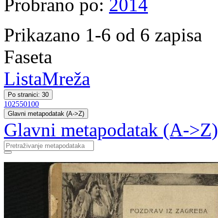
Probrano po:
2014
Prikazano 1-6 od 6 zapisa
Faseta
Lista
Mreža
Po stranici: 30
10
25
50
100
Glavni metapodatak (A->Z)
Glavni metapodatak (A->Z)