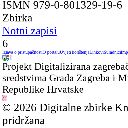
ISMN 979-0-801329-19-6
Zbirka
Notni zapisi
6
Izjava o pristupačnosti
O portalu
Uvjeti korištenja
Linkovi
Suradnici
Imp
Projekt Digitalizirana zagreba
sredstvima Grada Zagreba i Min
Republike Hrvatske
© 2026 Digitalne zbirke Kn
pridržana