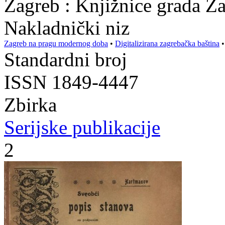
Zagreb : Knjižnice grada Z
Nakladnički niz
Zagreb na pragu modernog doba
•
Digitalizirana zagrebačka baština
Standardni broj
ISSN 1849-4447
Zbirka
Serijske publikacije
2