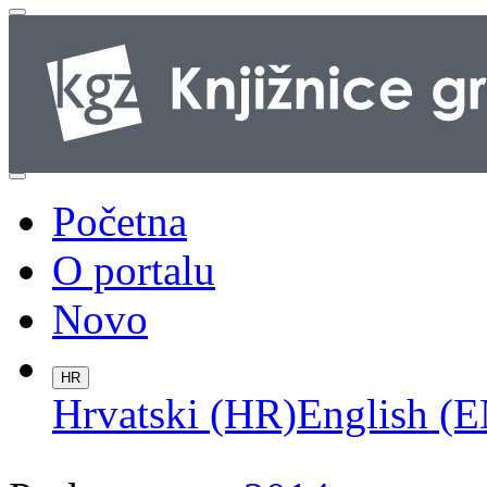
Početna
O portalu
Novo
HR
Hrvatski (HR)
English (E