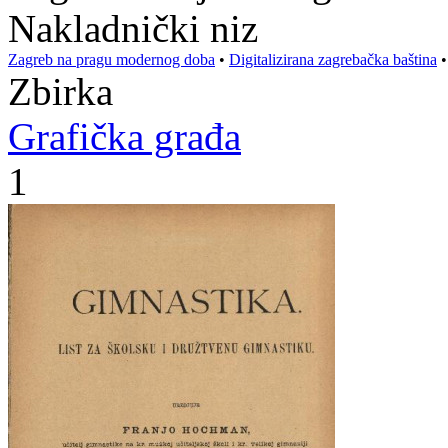
Nakladnički niz
Zagreb na pragu modernog doba
•
Digitalizirana zagrebačka baština
Zbirka
Grafička građa
1