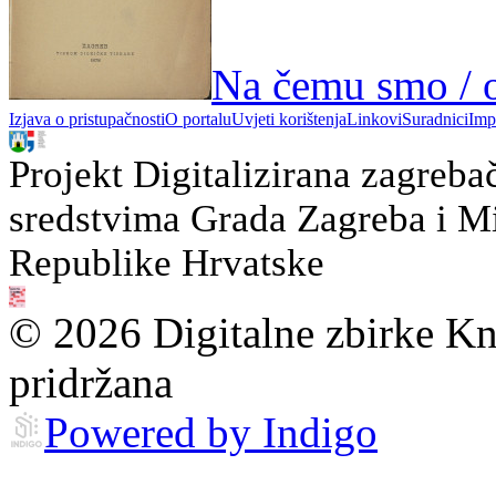
Na čemu smo / o
Izjava o pristupačnosti
O portalu
Uvjeti korištenja
Linkovi
Suradnici
Imp
Projekt Digitalizirana zagreba
sredstvima Grada Zagreba i Min
Republike Hrvatske
© 2026 Digitalne zbirke Kn
pridržana
Powered by Indigo