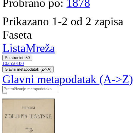
Probrano po:
1878
Prikazano 1-2 od 2 zapisa
Faseta
Lista
Mreža
Po stranici: 50
10
25
50
100
Glavni metapodatak (Z->A)
Glavni metapodatak (A->Z)