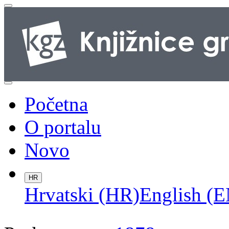
Početna
O portalu
Novo
HR
Hrvatski (HR)
English (E