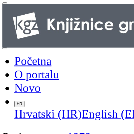
Početna
O portalu
Novo
HR
Hrvatski (HR)
English (E