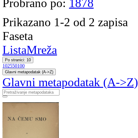
Probrano po:
1878
Prikazano 1-2 od 2 zapisa
Faseta
Lista
Mreža
Po stranici: 10
10
25
50
100
Glavni metapodatak (A->Z)
Glavni metapodatak (A->Z)