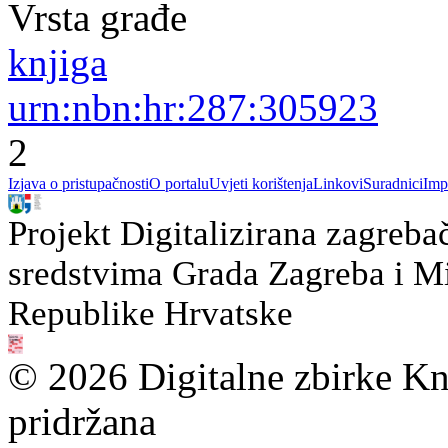
Vrsta građe
knjiga
urn:nbn:hr:287:305923
2
Izjava o pristupačnosti
O portalu
Uvjeti korištenja
Linkovi
Suradnici
Imp
Projekt Digitalizirana zagreba
sredstvima Grada Zagreba i Min
Republike Hrvatske
© 2026 Digitalne zbirke Kn
pridržana