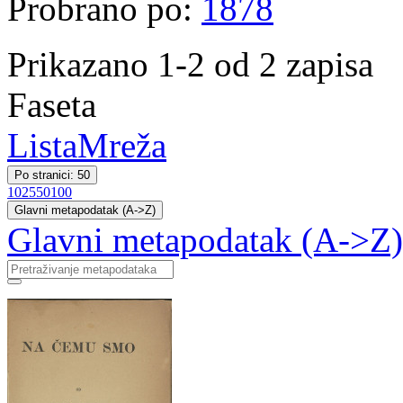
Probrano po:
1878
Prikazano 1-2 od 2 zapisa
Faseta
Lista
Mreža
Po stranici: 50
10
25
50
100
Glavni metapodatak (A->Z)
Glavni metapodatak (A->Z)