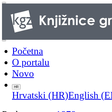
Početna
O portalu
Novo
HR
Hrvatski (HR)
English (E