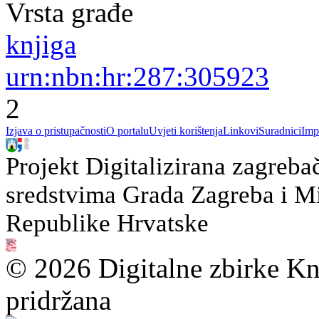
Vrsta građe
knjiga
urn:nbn:hr:287:305923
2
Izjava o pristupačnosti
O portalu
Uvjeti korištenja
Linkovi
Suradnici
Imp
Projekt Digitalizirana zagreba
sredstvima Grada Zagreba i Min
Republike Hrvatske
© 2026 Digitalne zbirke Kn
pridržana