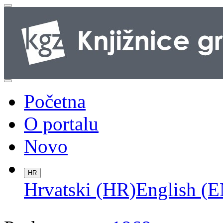
Početna
O portalu
Novo
HR
Hrvatski (HR)
English (E