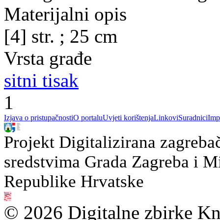
Materijalni opis
[4] str. ; 25 cm
Vrsta građe
sitni tisak
1
Izjava o pristupačnosti
O portalu
Uvjeti korištenja
Linkovi
Suradnici
Imp
Projekt Digitalizirana zagreba
sredstvima Grada Zagreba i Min
Republike Hrvatske
© 2026 Digitalne zbirke Kn