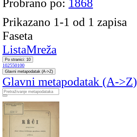
Probrano po:
1868
Prikazano 1-1 od 1 zapisa
Faseta
Lista
Mreža
Po stranici: 10
10
25
50
100
Glavni metapodatak (A->Z)
Glavni metapodatak (A->Z)