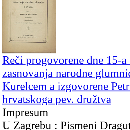
Reči progovorene dne 15-a 
zasnovanja narodne glumnic
Kurelcem a izgovorene Pet
hrvatskoga pev. družtva
Impresum
U Zagrebu : Pismeni Dragut