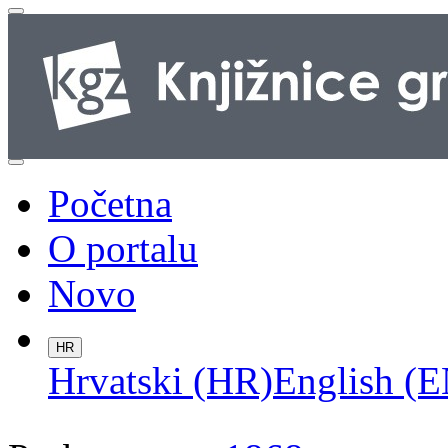
Početna
O portalu
Novo
HR
Hrvatski (HR)
English (E