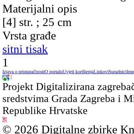
Materijalni opis
[4] str. ; 25 cm
Vrsta građe
sitni tisak
1
Izjava o pristupačnosti
O portalu
Uvjeti korištenja
Linkovi
Suradnici
Imp
Projekt Digitalizirana zagreba
sredstvima Grada Zagreba i Min
Republike Hrvatske
© 2026 Digitalne zbirke Kn