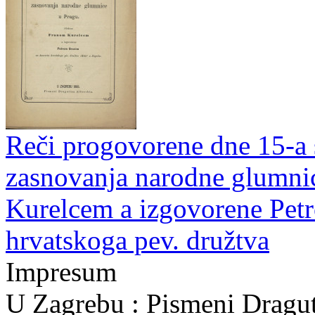
Reči progovorene dne 15-a 
zasnovanja narodne glumnic
Kurelcem a izgovorene Pet
hrvatskoga pev. družtva
Impresum
U Zagrebu : Pismeni Dragut