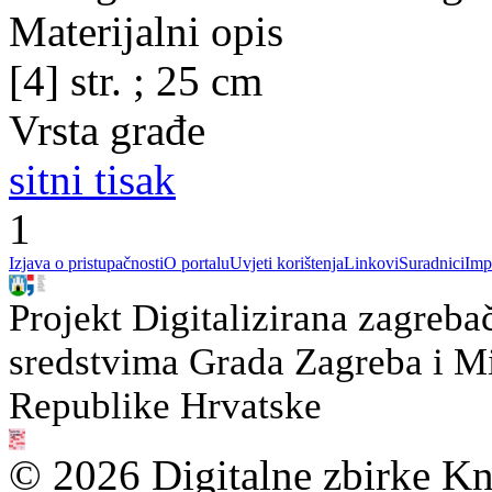
Materijalni opis
[4] str. ; 25 cm
Vrsta građe
sitni tisak
1
Izjava o pristupačnosti
O portalu
Uvjeti korištenja
Linkovi
Suradnici
Imp
Projekt Digitalizirana zagreba
sredstvima Grada Zagreba i Min
Republike Hrvatske
© 2026 Digitalne zbirke Kn