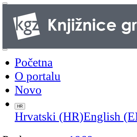
Početna
O portalu
Novo
HR
Hrvatski (HR)
English (E