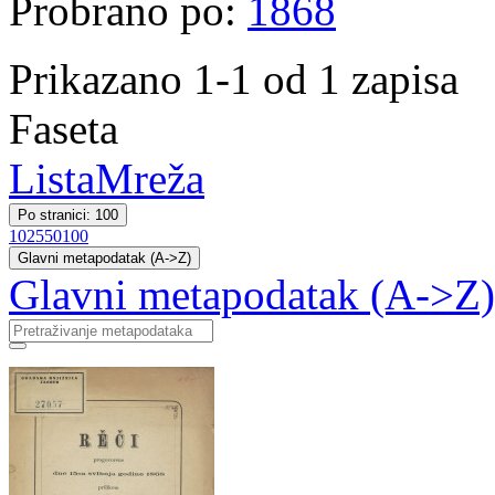
Probrano po:
1868
Prikazano 1-1 od 1 zapisa
Faseta
Lista
Mreža
Po stranici: 100
10
25
50
100
Glavni metapodatak (A->Z)
Glavni metapodatak (A->Z)