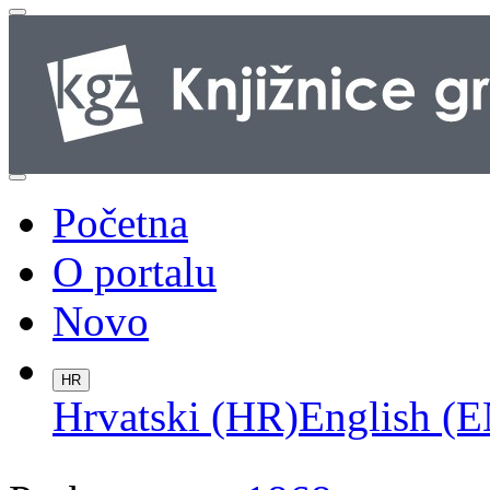
Početna
O portalu
Novo
HR
Hrvatski (HR)
English (E