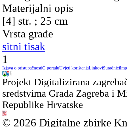
Materijalni opis
[4] str. ; 25 cm
Vrsta građe
sitni tisak
1
Izjava o pristupačnosti
O portalu
Uvjeti korištenja
Linkovi
Suradnici
Imp
Projekt Digitalizirana zagreba
sredstvima Grada Zagreba i Min
Republike Hrvatske
© 2026 Digitalne zbirke Kn