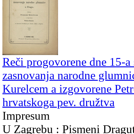
Reči progovorene dne 15-a 
zasnovanja narodne glumnic
Kurelcem a izgovorene Pet
hrvatskoga pev. družtva
Impresum
U Zagrebu : Pismeni Dragut