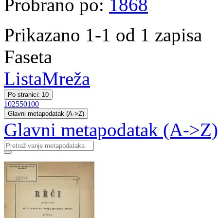
Probrano po:
1868
Prikazano 1-1 od 1 zapisa
Faseta
Lista
Mreža
Po stranici: 10
10
25
50
100
Glavni metapodatak (A->Z)
Glavni metapodatak (A->Z)