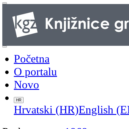
Početna
O portalu
Novo
HR
Hrvatski (HR)
English (E