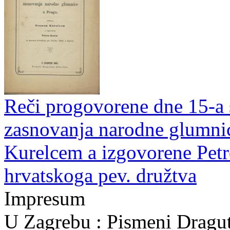
Reči progovorene dne 15-a 
zasnovanja narodne glumnic
Kurelcem a izgovorene Pet
hrvatskoga pev. družtva
Impresum
U Zagrebu : Pismeni Dragut