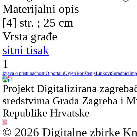
Materijalni opis
[4] str. ; 25 cm
Vrsta građe
sitni tisak
1
Izjava o pristupačnosti
O portalu
Uvjeti korištenja
Linkovi
Suradnici
Imp
Projekt Digitalizirana zagreba
sredstvima Grada Zagreba i Min
Republike Hrvatske
© 2026 Digitalne zbirke Kn