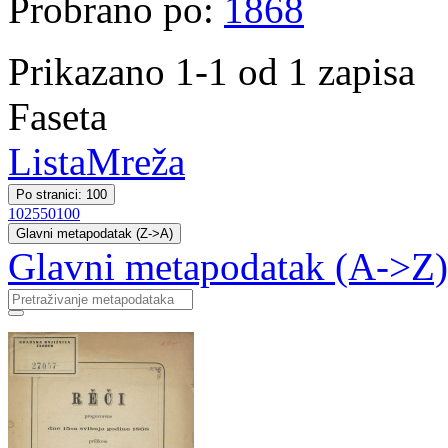
Probrano po:
1868
Prikazano 1-1 od 1 zapisa
Faseta
Lista
Mreža
Po stranici: 100
10
25
50
100
Glavni metapodatak (Z->A)
Glavni metapodatak (A->Z)