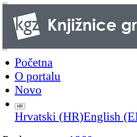
Početna
O portalu
Novo
HR
Hrvatski (HR)
English (E