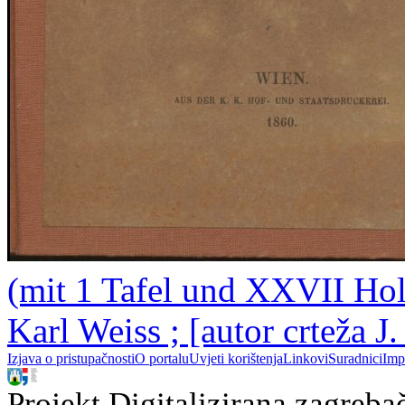
(mit 1 Tafel und XXVII Hol
Karl Weiss ; [autor crteža J.
Izjava o pristupačnosti
O portalu
Uvjeti korištenja
Linkovi
Suradnici
Imp
Projekt Digitalizirana zagreba