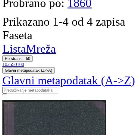
Probrano po:
1860
Prikazano 1-4 od 4 zapisa
Faseta
Lista
Mreža
Po stranici: 50
10
25
50
100
Glavni metapodatak (Z->A)
Glavni metapodatak (A->Z)