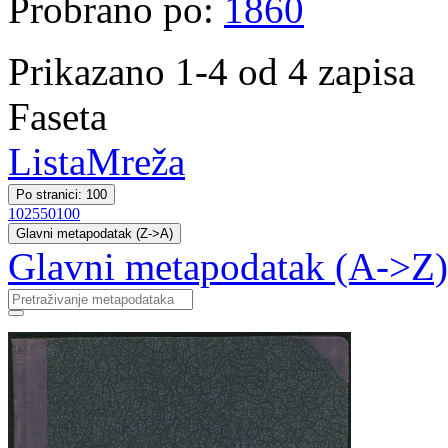
Probrano po:
1860
Prikazano 1-4 od 4 zapisa
Faseta
Lista
Mreža
Po stranici: 100
10
25
50
100
Glavni metapodatak (Z->A)
Glavni metapodatak (A->Z)