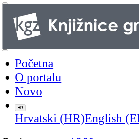
Početna
O portalu
Novo
HR
Hrvatski (HR)
English (E