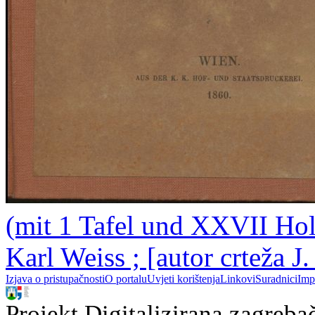
(mit 1 Tafel und XXVII Hol
Karl Weiss ; [autor crteža J.
Izjava o pristupačnosti
O portalu
Uvjeti korištenja
Linkovi
Suradnici
Imp
Projekt Digitalizirana zagreba