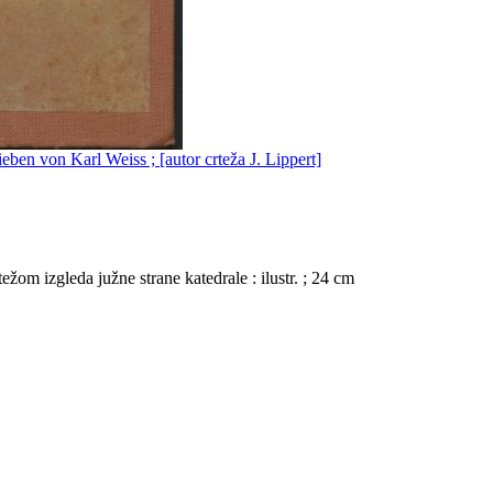
ben von Karl Weiss ; [autor crteža J. Lippert]
rtežom izgleda južne strane katedrale : ilustr. ; 24 cm