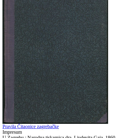
Pravila Čitaonice zagrebačke
Impresum
U Zagrebu : Narodna tiskarnica dra. Ljudevita Gaja, 1860