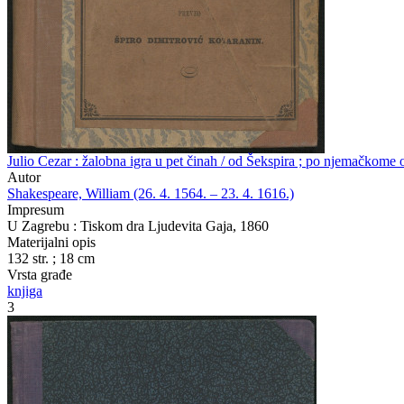
Julio Cezar : žalobna igra u pet činah / od Šekspira ; po njemačkom
Autor
Shakespeare, William (26. 4. 1564. – 23. 4. 1616.)
Impresum
U Zagrebu : Tiskom dra Ljudevita Gaja, 1860
Materijalni opis
132 str. ; 18 cm
Vrsta građe
knjiga
3