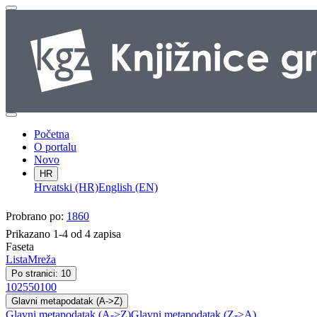
Početna
O portalu
Novo
HR
Hrvatski (HR)
English (EN)
Probrano po:
1860
Prikazano 1-4 od 4 zapisa
Faseta
Lista
Mreža
Po stranici: 10
10
25
50
100
Glavni metapodatak (A->Z)
Glavni metapodatak (A->Z)
Glavni metapodatak (Z->A)