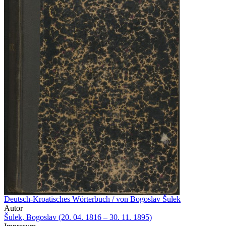
Deutsch-Kroatisches Wörterbuch / von Bogoslav Šulek
Autor
Šulek, Bogoslav (20. 04. 1816 – 30. 11. 1895)