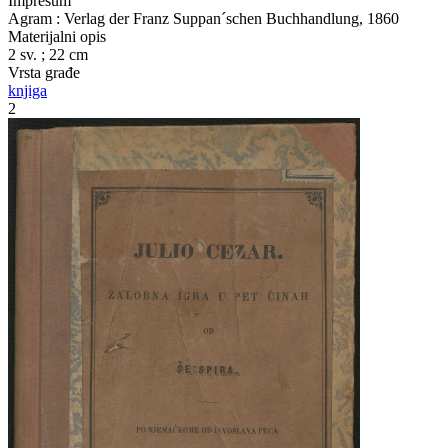
Impresum
Agram : Verlag der Franz Suppan´schen Buchhandlung, 1860
Materijalni opis
2 sv. ; 22 cm
Vrsta građe
knjiga
2