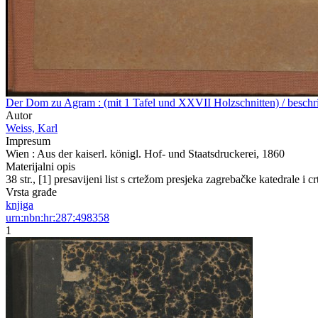
Der Dom zu Agram : (mit 1 Tafel und XXVII Holzschnitten) / beschrie
Autor
Weiss, Karl
Impresum
Wien : Aus der kaiserl. königl. Hof- und Staatsdruckerei, 1860
Materijalni opis
38 str., [1] presavijeni list s crtežom presjeka zagrebačke katedrale i c
Vrsta građe
knjiga
urn:nbn:hr:287:498358
1