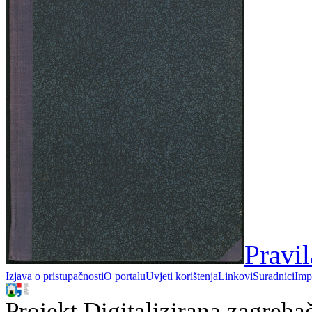
Pravi
Izjava o pristupačnosti
O portalu
Uvjeti korištenja
Linkovi
Suradnici
Imp
Projekt Digitalizirana zagreba