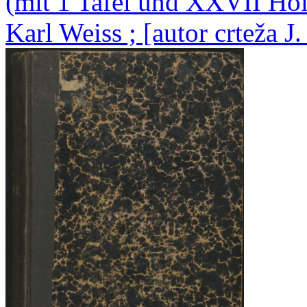
(mit 1 Tafel und XXVII Hol
Karl Weiss ; [autor crteža J.