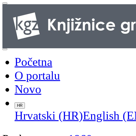
Početna
O portalu
Novo
HR
Hrvatski (HR)
English (E