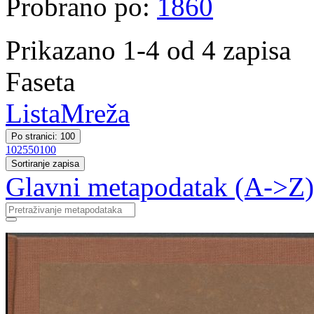
Probrano po:
1860
Prikazano 1-4 od 4 zapisa
Faseta
Lista
Mreža
Po stranici: 100
10
25
50
100
Sortiranje zapisa
Glavni metapodatak (A->Z)