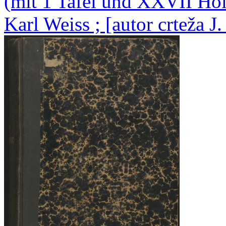
(mit 1 Tafel und XXVII Hol
Karl Weiss ; [autor crteža J.