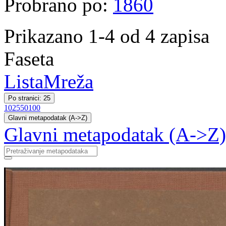
Probrano po:
1860
Prikazano 1-4 od 4 zapisa
Faseta
Lista
Mreža
Po stranici: 25
10
25
50
100
Glavni metapodatak (A->Z)
Glavni metapodatak (A->Z)