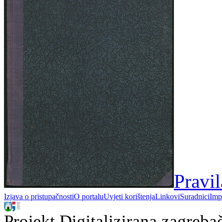
Pravi
Izjava o pristupačnosti
O portalu
Uvjeti korištenja
Linkovi
Suradnici
Imp
Projekt Digitalizirana zagreba