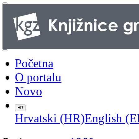
Početna
O portalu
Novo
HR
Hrvatski (HR)
English (E