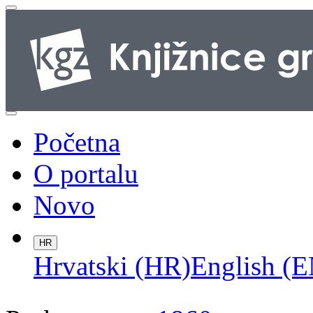
Početna
O portalu
Novo
HR
Hrvatski (HR)
English (E