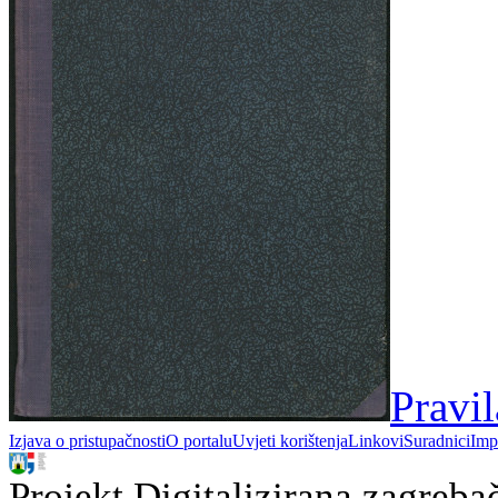
Pravi
Izjava o pristupačnosti
O portalu
Uvjeti korištenja
Linkovi
Suradnici
Imp
Projekt Digitalizirana zagreba