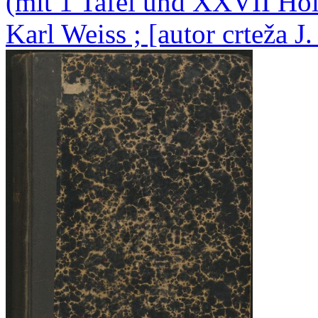
(mit 1 Tafel und XXVII Hol
Karl Weiss ; [autor crteža J.