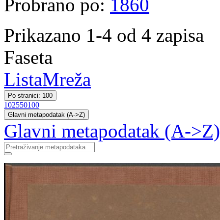
Probrano po:
1860
Prikazano 1-4 od 4 zapisa
Faseta
Lista
Mreža
Po stranici: 100
10
25
50
100
Glavni metapodatak (A->Z)
Glavni metapodatak (A->Z)