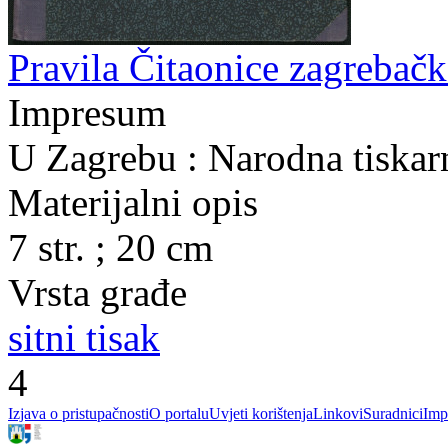
Pravila Čitaonice zagrebačk
Impresum
U Zagrebu : Narodna tiskarn
Materijalni opis
7 str. ; 20 cm
Vrsta građe
sitni tisak
4
Izjava o pristupačnosti
O portalu
Uvjeti korištenja
Linkovi
Suradnici
Imp