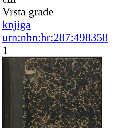
Vrsta građe
knjiga
urn:nbn:hr:287:498358
1