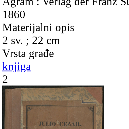
Agram : Verlag der Franz 
1860
Materijalni opis
2 sv. ; 22 cm
Vrsta građe
knjiga
2