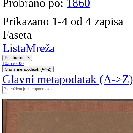
Probrano po:
1860
Prikazano 1-4 od 4 zapisa
Faseta
Lista
Mreža
Po stranici: 25
10
25
50
100
Glavni metapodatak (A->Z)
Glavni metapodatak (A->Z)