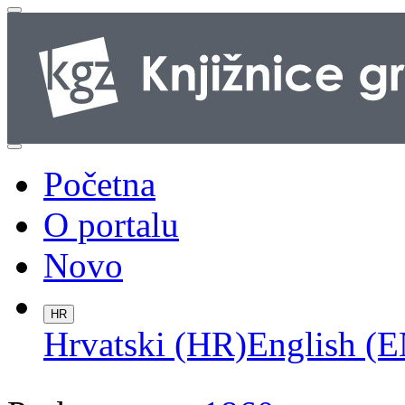
Početna
O portalu
Novo
HR
Hrvatski (HR)
English (E