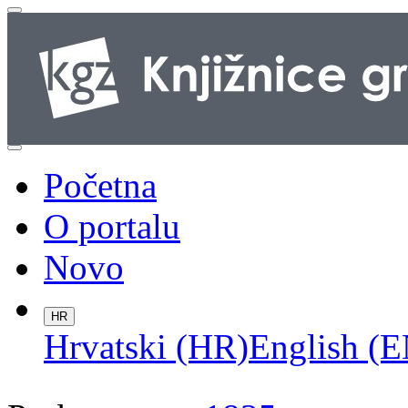
Početna
O portalu
Novo
HR
Hrvatski (HR)
English (E