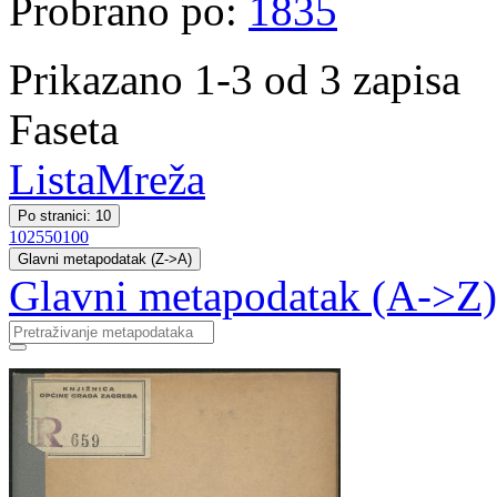
Probrano po:
1835
Prikazano 1-3 od 3 zapisa
Faseta
Lista
Mreža
Po stranici: 10
10
25
50
100
Glavni metapodatak (Z->A)
Glavni metapodatak (A->Z)