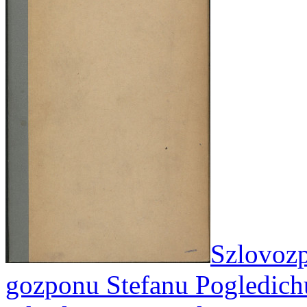
Szlovoz
gozponu Stefanu Pogledichu 