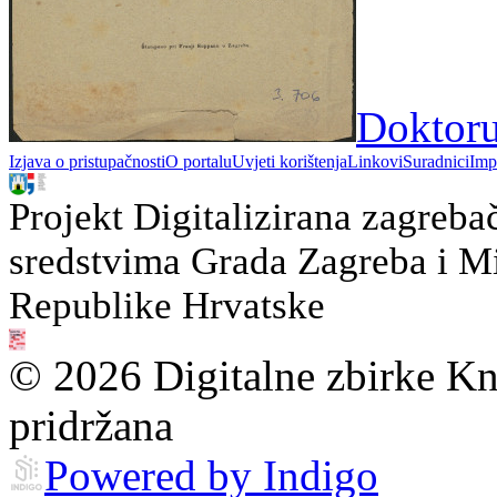
Doktoru
Izjava o pristupačnosti
O portalu
Uvjeti korištenja
Linkovi
Suradnici
Imp
Projekt Digitalizirana zagreba
sredstvima Grada Zagreba i Min
Republike Hrvatske
© 2026 Digitalne zbirke Kn
pridržana
Powered by Indigo