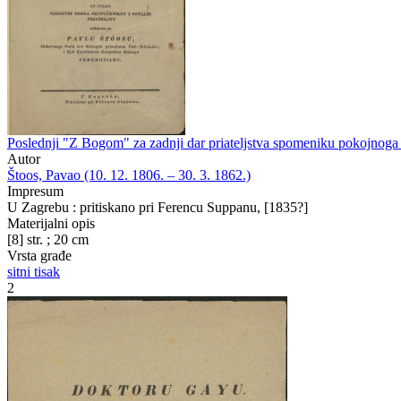
Poslednji "Z Bogom" za zadnji dar priateljstva spomeniku pokojnoga J
Autor
Štoos, Pavao (10. 12. 1806. – 30. 3. 1862.)
Impresum
U Zagrebu : pritiskano pri Ferencu Suppanu, [1835?]
Materijalni opis
[8] str. ; 20 cm
Vrsta građe
sitni tisak
2