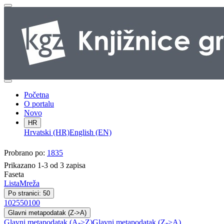
Početna
O portalu
Novo
HR
Hrvatski (HR)
English (EN)
Probrano po:
1835
Prikazano 1-3 od 3 zapisa
Faseta
Lista
Mreža
Po stranici: 50
10
25
50
100
Glavni metapodatak (Z->A)
Glavni metapodatak (A->Z)
Glavni metapodatak (Z->A)