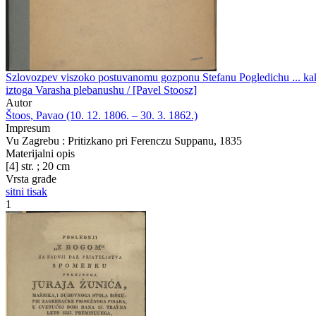
Szlovozpev viszoko postuvanomu gozponu Stefanu Pogledichu ... kak
iztoga Varasha plebanushu / [Pavel Stoosz]
Autor
Štoos, Pavao (10. 12. 1806. – 30. 3. 1862.)
Impresum
Vu Zagrebu : Pritizkano pri Ferenczu Suppanu, 1835
Materijalni opis
[4] str. ; 20 cm
Vrsta građe
sitni tisak
1