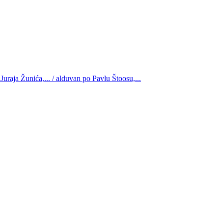
uraja Žunića,... / alduvan po Pavlu Štoosu,...