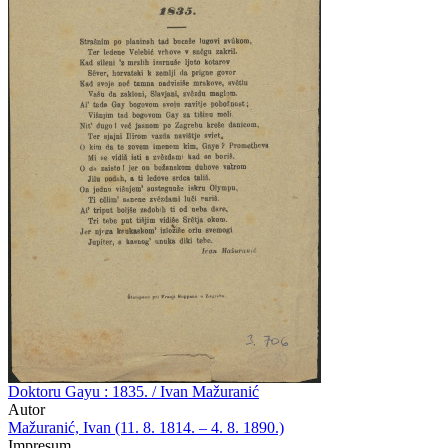
Doktoru Gayu : 1835. / Ivan Mažuranić
Autor
Mažuranić, Ivan (11. 8. 1814. – 4. 8. 1890.)
Impresum