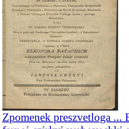
Zpomenek preszvetloga ... B