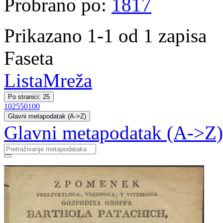
Probrano po:
1817
Prikazano 1-1 od 1 zapisa
Faseta
Lista
Mreža
Po stranici: 25
10
25
50
100
Glavni metapodatak (A->Z)
Glavni metapodatak (A->Z)