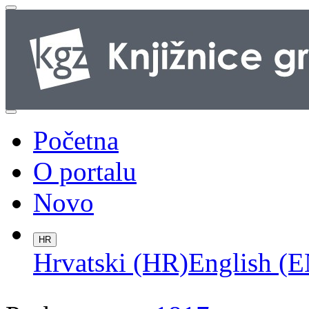
Početna
O portalu
Novo
HR
Hrvatski (HR)
English (E