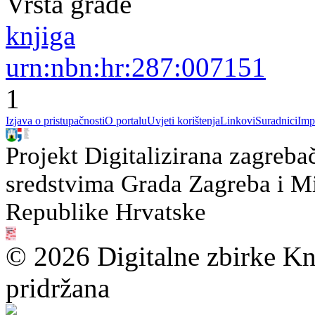
Vrsta građe
knjiga
urn:nbn:hr:287:007151
1
Izjava o pristupačnosti
O portalu
Uvjeti korištenja
Linkovi
Suradnici
Imp
Projekt Digitalizirana zagreba
sredstvima Grada Zagreba i Min
Republike Hrvatske
© 2026 Digitalne zbirke Kn
pridržana