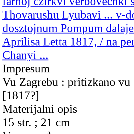
farnoj czirkvi verbovechki 
Thovarushu Lyubavi ... v-d
dosztojnum Pompum dalaje 
Aprilisa Letta 1817, / na p
Chanyi ...
Impresum
Vu Zagrebu : pritizkano vu 
[1817?]
Materijalni opis
15 str. ; 21 cm