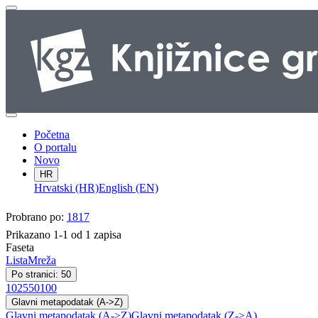
Početna
O portalu
Novo
HR
Hrvatski (HR)
English (EN)
Probrano po:
1817
Prikazano 1-1 od 1 zapisa
Faseta
Lista
Mreža
Po stranici: 50
10
25
50
100
Glavni metapodatak (A->Z)
Glavni metapodatak (A->Z)
Glavni metapodatak (Z->A)