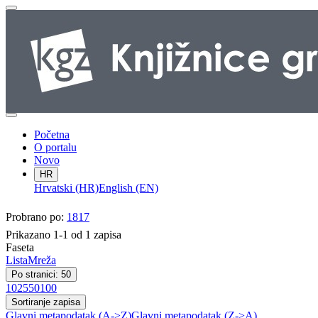
Početna
O portalu
Novo
HR
Hrvatski (HR)
English (EN)
Probrano po:
1817
Prikazano 1-1 od 1 zapisa
Faseta
Lista
Mreža
Po stranici: 50
10
25
50
100
Sortiranje zapisa
Glavni metapodatak (A->Z)
Glavni metapodatak (Z->A)