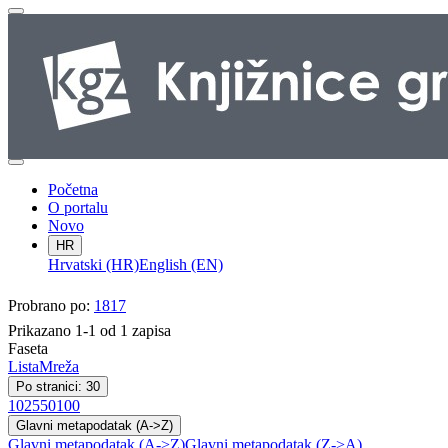
Početna
O portalu
Novo
HR
Hrvatski (HR)
English (EN)
Probrano po:
1817
Prikazano 1-1 od 1 zapisa
Faseta
Lista
Mreža
Po stranici: 30
10
25
50
100
Glavni metapodatak (A->Z)
Glavni metapodatak (A->Z)
Glavni metapodatak (Z->A)