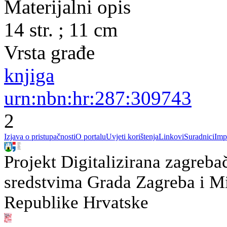
Materijalni opis
14 str. ; 11 cm
Vrsta građe
knjiga
urn:nbn:hr:287:309743
2
Izjava o pristupačnosti
O portalu
Uvjeti korištenja
Linkovi
Suradnici
Imp
Projekt Digitalizirana zagreba
sredstvima Grada Zagreba i Min
Republike Hrvatske