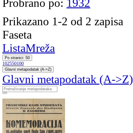
Probrano po:
1932
Prikazano 1-2 od 2 zapisa
Faseta
Lista
Mreža
Po stranici: 50
10
25
50
100
Glavni metapodatak (A->Z)
Glavni metapodatak (A->Z)