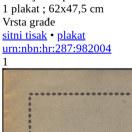
1 plakat ; 62x47,5 cm
Vrsta građe
sitni tisak
•
plakat
urn:nbn:hr:287:982004
1