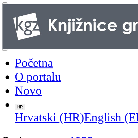
Početna
O portalu
Novo
HR
Hrvatski (HR)
English (E