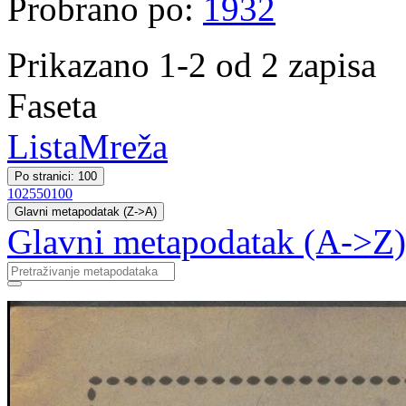
Probrano po:
1932
Prikazano 1-2 od 2 zapisa
Faseta
Lista
Mreža
Po stranici: 100
10
25
50
100
Glavni metapodatak (Z->A)
Glavni metapodatak (A->Z)