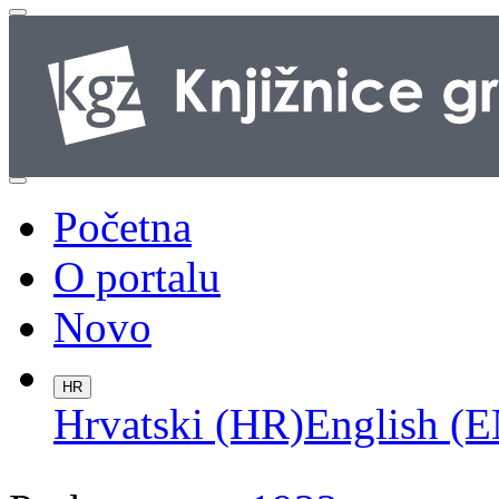
Početna
O portalu
Novo
HR
Hrvatski (HR)
English (E