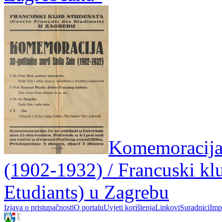
Komemoracija 
(1902-1932) / Francuski klu
Etudiants) u Zagrebu
Izjava o pristupačnosti
O portalu
Uvjeti korištenja
Linkovi
Suradnici
Imp