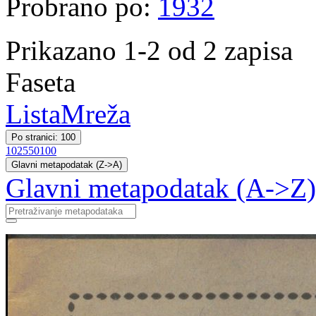
Probrano po:
1932
Prikazano 1-2 od 2 zapisa
Faseta
Lista
Mreža
Po stranici: 100
10
25
50
100
Glavni metapodatak (Z->A)
Glavni metapodatak (A->Z)