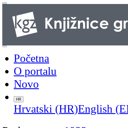
Početna
O portalu
Novo
HR
Hrvatski (HR)
English (E