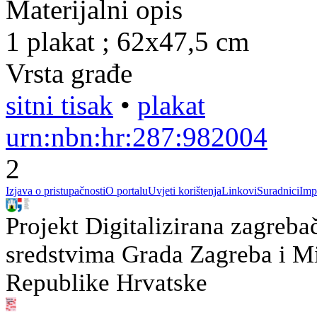
Materijalni opis
1 plakat ; 62x47,5 cm
Vrsta građe
sitni tisak
•
plakat
urn:nbn:hr:287:982004
2
Izjava o pristupačnosti
O portalu
Uvjeti korištenja
Linkovi
Suradnici
Imp
Projekt Digitalizirana zagreba
sredstvima Grada Zagreba i Min
Republike Hrvatske