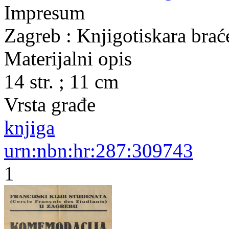
Impresum
Zagreb : Knjigotiskara brać
Materijalni opis
14 str. ; 11 cm
Vrsta građe
knjiga
urn:nbn:hr:287:309743
1