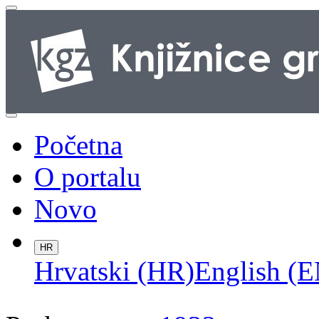
Početna
O portalu
Novo
HR
Hrvatski (HR)
English (E