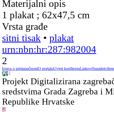
Materijalni opis
1 plakat ; 62x47,5 cm
Vrsta građe
sitni tisak
•
plakat
urn:nbn:hr:287:982004
2
Izjava o pristupačnosti
O portalu
Uvjeti korištenja
Linkovi
Suradnici
Imp
Projekt Digitalizirana zagreba
sredstvima Grada Zagreba i Min
Republike Hrvatske