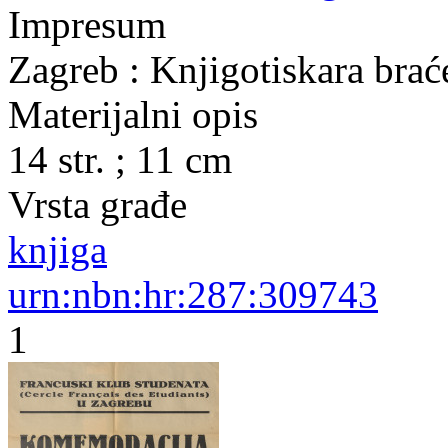
Impresum
Zagreb : Knjigotiskara brać
Materijalni opis
14 str. ; 11 cm
Vrsta građe
knjiga
urn:nbn:hr:287:309743
1