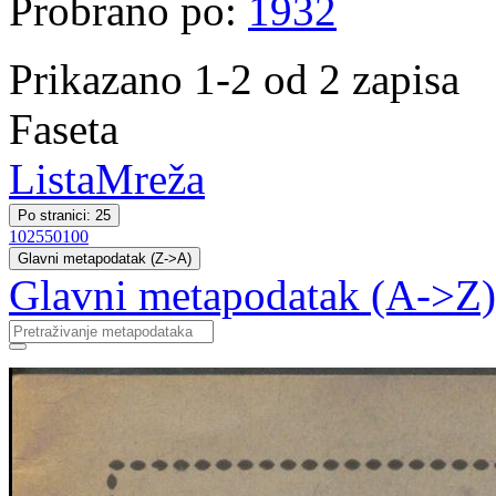
Probrano po:
1932
Prikazano 1-2 od 2 zapisa
Faseta
Lista
Mreža
Po stranici: 25
10
25
50
100
Glavni metapodatak (Z->A)
Glavni metapodatak (A->Z)