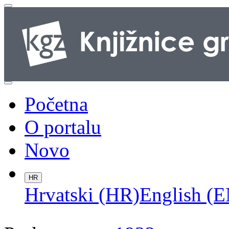
Početna
O portalu
Novo
HR
Hrvatski (HR)
English (E