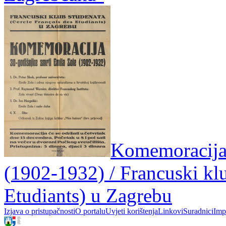
Komemoracija 
(1902-1932) / Francuski klu
Etudiants) u Zagrebu
Izjava o pristupačnosti
O portalu
Uvjeti korištenja
Linkovi
Suradnici
Imp