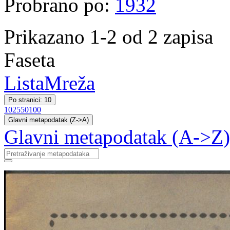
Probrano po:
1932
Prikazano 1-2 od 2 zapisa
Faseta
Lista
Mreža
Po stranici: 10
10
25
50
100
Glavni metapodatak (Z->A)
Glavni metapodatak (A->Z)