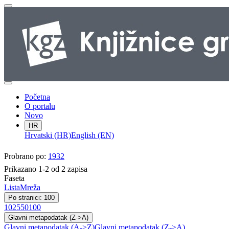
Početna
O portalu
Novo
HR
Hrvatski (HR)
English (EN)
Probrano po:
1932
Prikazano 1-2 od 2 zapisa
Faseta
Lista
Mreža
Po stranici: 100
10
25
50
100
Glavni metapodatak (Z->A)
Glavni metapodatak (A->Z)
Glavni metapodatak (Z->A)