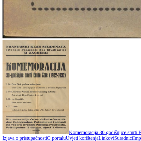
Komemoracija 30-godišnjice smrti E
Izjava o pristupačnosti
O portalu
Uvjeti korištenja
Linkovi
Suradnici
Imp