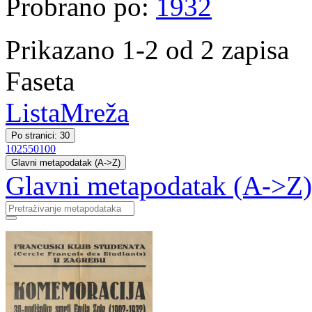
Probrano po:
1932
Prikazano 1-2 od 2 zapisa
Faseta
Lista
Mreža
Po stranici: 30
10
25
50
100
Glavni metapodatak (A->Z)
Glavni metapodatak (A->Z)