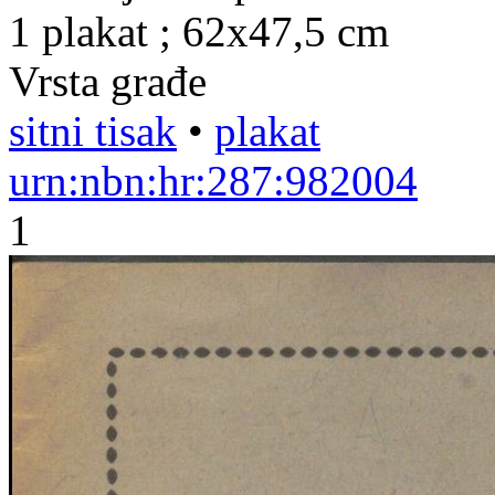
1 plakat ; 62x47,5 cm
Vrsta građe
sitni tisak
•
plakat
urn:nbn:hr:287:982004
1