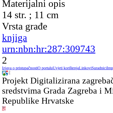
Materijalni opis
14 str. ; 11 cm
Vrsta građe
knjiga
urn:nbn:hr:287:309743
2
Izjava o pristupačnosti
O portalu
Uvjeti korištenja
Linkovi
Suradnici
Imp
Projekt Digitalizirana zagreba
sredstvima Grada Zagreba i Min
Republike Hrvatske