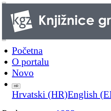
Početna
O portalu
Novo
HR
Hrvatski (HR)
English (E