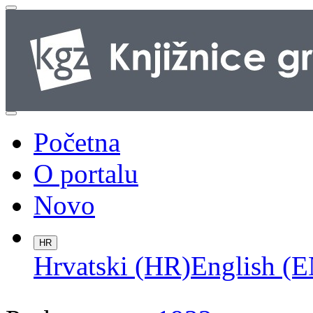
Početna
O portalu
Novo
HR
Hrvatski (HR)
English (E