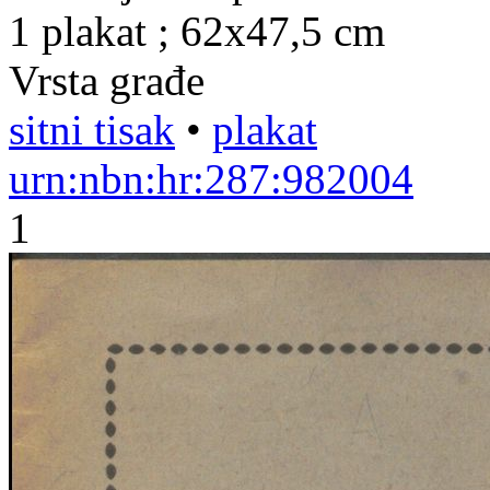
1 plakat ; 62x47,5 cm
Vrsta građe
sitni tisak
•
plakat
urn:nbn:hr:287:982004
1