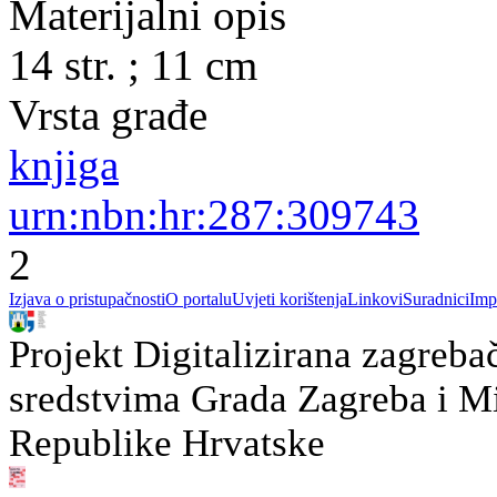
Materijalni opis
14 str. ; 11 cm
Vrsta građe
knjiga
urn:nbn:hr:287:309743
2
Izjava o pristupačnosti
O portalu
Uvjeti korištenja
Linkovi
Suradnici
Imp
Projekt Digitalizirana zagreba
sredstvima Grada Zagreba i Min
Republike Hrvatske