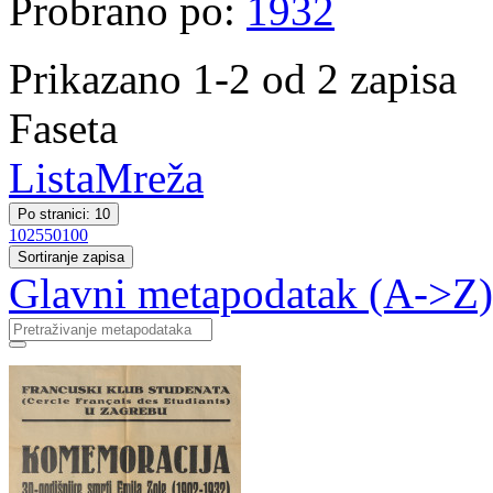
Probrano po:
1932
Prikazano 1-2 od 2 zapisa
Faseta
Lista
Mreža
Po stranici: 10
10
25
50
100
Sortiranje zapisa
Glavni metapodatak (A->Z)