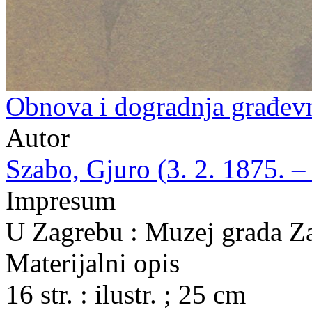
Obnova i dogradnja građev
Autor
Szabo, Gjuro (3. 2. 1875. – 
Impresum
U Zagrebu : Muzej grada Z
Materijalni opis
16 str. : ilustr. ; 25 cm