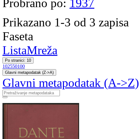
Probrano po:
1937
Prikazano 1-3 od 3 zapisa
Faseta
Lista
Mreža
Po stranici: 10
10
25
50
100
Glavni metapodatak (Z->A)
Glavni metapodatak (A->Z)