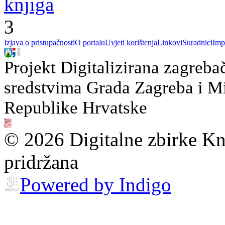
knjiga
3
Izjava o pristupačnosti
O portalu
Uvjeti korištenja
Linkovi
Suradnici
Imp
Projekt Digitalizirana zagreba
sredstvima Grada Zagreba i Min
Republike Hrvatske
© 2026 Digitalne zbirke Kn
pridržana
Powered by Indigo