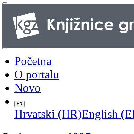
Početna
O portalu
Novo
HR
Hrvatski (HR)
English (E