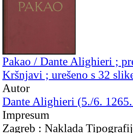
Pakao / Dante Alighieri ; p
Kršnjavi ; urešeno s 32 sli
Autor
Dante Alighieri (5./6. 1265.
Impresum
Zagreb : Naklada Tipografi