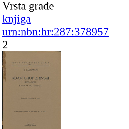
Vrsta građe
knjiga
urn:nbn:hr:287:378957
2