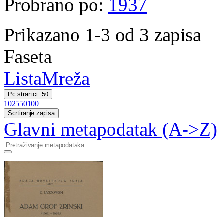
Probrano po:
1937
Prikazano 1-3 od 3 zapisa
Faseta
Lista
Mreža
Po stranici: 50
10
25
50
100
Sortiranje zapisa
Glavni metapodatak (A->Z)