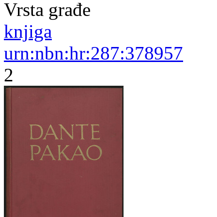
Vrsta građe
knjiga
urn:nbn:hr:287:378957
2