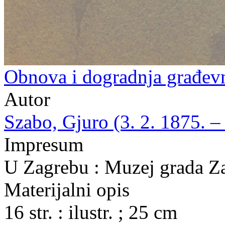
Obnova i dogradnja građev
Autor
Szabo, Gjuro (3. 2. 1875. – 
Impresum
U Zagrebu : Muzej grada Z
Materijalni opis
16 str. : ilustr. ; 25 cm