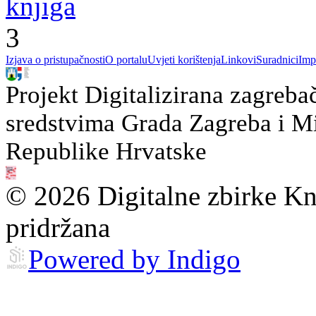
knjiga
3
Izjava o pristupačnosti
O portalu
Uvjeti korištenja
Linkovi
Suradnici
Imp
Projekt Digitalizirana zagreba
sredstvima Grada Zagreba i Min
Republike Hrvatske
© 2026 Digitalne zbirke Kn
pridržana
Powered by Indigo