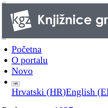
Početna
O portalu
Novo
HR
Hrvatski (HR)
English (E