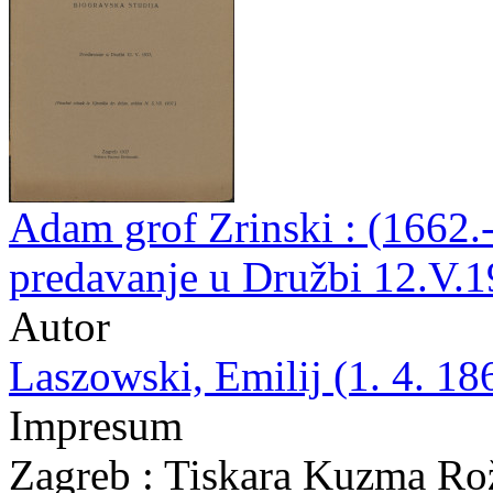
Adam grof Zrinski : (1662.-
predavanje u Družbi 12.V.1
Autor
Laszowski, Emilij (1. 4. 18
Impresum
Zagreb : Tiskara Kuzma Ro