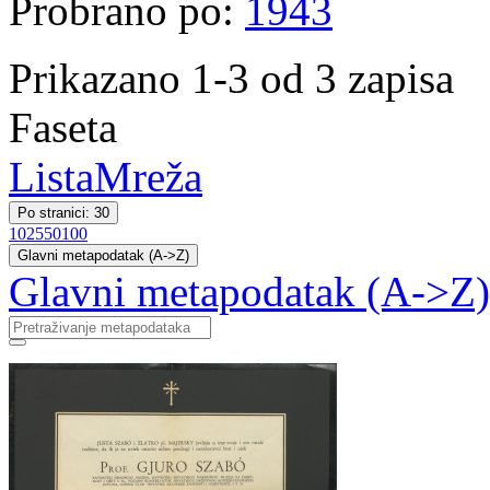
Probrano po:
1943
Prikazano 1-3 od 3 zapisa
Faseta
Lista
Mreža
Po stranici: 30
10
25
50
100
Glavni metapodatak (A->Z)
Glavni metapodatak (A->Z)