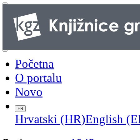
Početna
O portalu
Novo
HR
Hrvatski (HR)
English (E