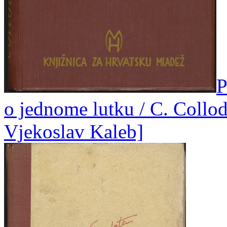
P
o jednome lutku / C. Collodi
Vjekoslav Kaleb]