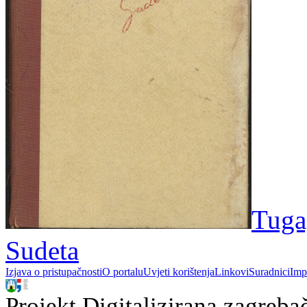
Tuga
Sudeta
Izjava o pristupačnosti
O portalu
Uvjeti korištenja
Linkovi
Suradnici
Imp
Projekt Digitalizirana zagreba