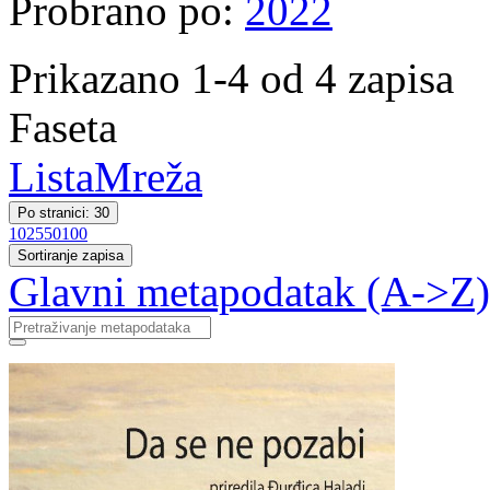
Probrano po:
2022
Prikazano 1-4 od 4 zapisa
Faseta
Lista
Mreža
Po stranici: 30
10
25
50
100
Sortiranje zapisa
Glavni metapodatak (A->Z)