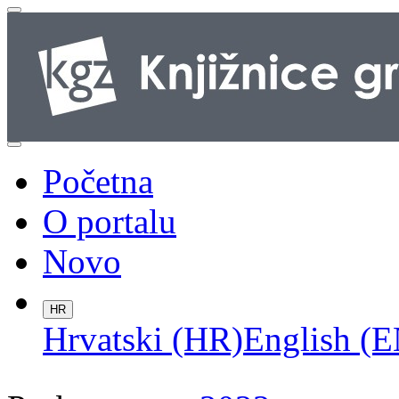
Početna
O portalu
Novo
HR
Hrvatski (HR)
English (E