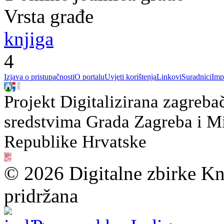
Vrsta građe
knjiga
4
Izjava o pristupačnosti
O portalu
Uvjeti korištenja
Linkovi
Suradnici
Imp
Projekt Digitalizirana zagreba
sredstvima Grada Zagreba i Min
Republike Hrvatske
© 2026 Digitalne zbirke Kn
pridržana