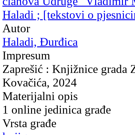
članova Udruge "Vladimir M
Haladi ; [tekstovi o pjesni
Autor
Haladi, Đurđica
Impresum
Zaprešić : Knjižnice grada 
Kovačića, 2024
Materijalni opis
1 online jedinica građe
Vrsta građe