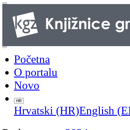
Početna
O portalu
Novo
HR
Hrvatski (HR)
English (E