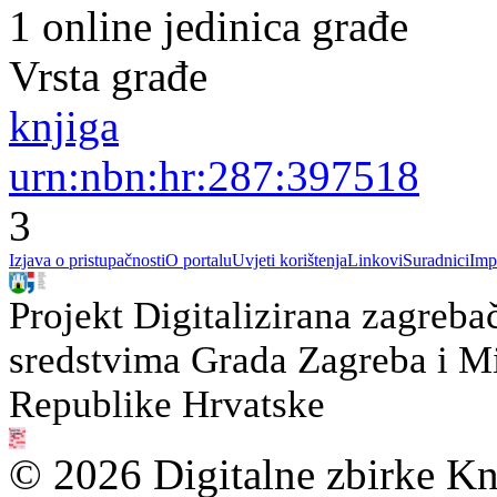
1 online jedinica građe
Vrsta građe
knjiga
urn:nbn:hr:287:397518
3
Izjava o pristupačnosti
O portalu
Uvjeti korištenja
Linkovi
Suradnici
Imp
Projekt Digitalizirana zagreba
sredstvima Grada Zagreba i Min
Republike Hrvatske
© 2026 Digitalne zbirke Kn