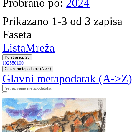
Probrano po:
2024
Prikazano 1-3 od 3 zapisa
Faseta
Lista
Mreža
Po stranici: 25
10
25
50
100
Glavni metapodatak (A->Z)
Glavni metapodatak (A->Z)