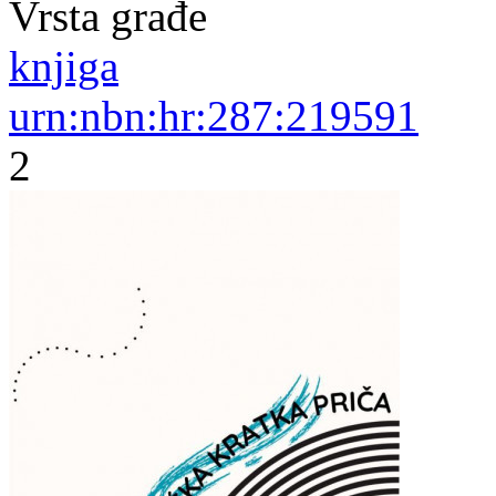
Vrsta građe
knjiga
urn:nbn:hr:287:219591
2