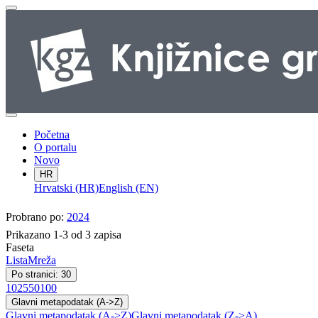
Početna
O portalu
Novo
HR
Hrvatski (HR)
English (EN)
Probrano po:
2024
Prikazano 1-3 od 3 zapisa
Faseta
Lista
Mreža
Po stranici: 30
10
25
50
100
Glavni metapodatak (A->Z)
Glavni metapodatak (A->Z)
Glavni metapodatak (Z->A)