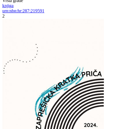
Vrsta građe
knjiga
urn:nbn:hr:287:219591
2