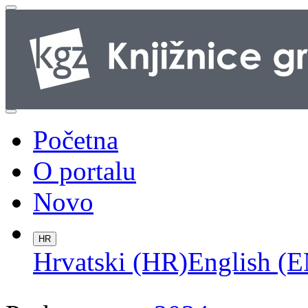
Početna
O portalu
Novo
HR
Hrvatski (HR)
English (E