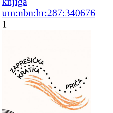
knjiga
urn:nbn:hr:287:340676
1