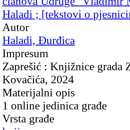
članova Udruge "Vladimir M
Haladi ; [tekstovi o pjesni
Autor
Haladi, Đurđica
Impresum
Zaprešić : Knjižnice grada 
Kovačića, 2024
Materijalni opis
1 online jedinica građe
Vrsta građe