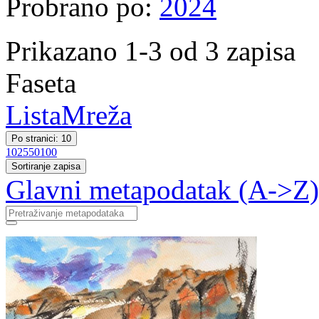
Probrano po:
2024
Prikazano 1-3 od 3 zapisa
Faseta
Lista
Mreža
Po stranici: 10
10
25
50
100
Sortiranje zapisa
Glavni metapodatak (A->Z)