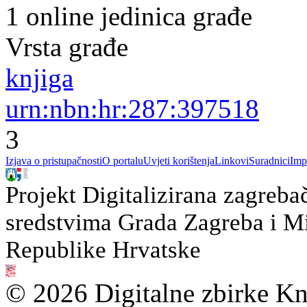
1 online jedinica građe
Vrsta građe
knjiga
urn:nbn:hr:287:397518
3
Izjava o pristupačnosti
O portalu
Uvjeti korištenja
Linkovi
Suradnici
Imp
Projekt Digitalizirana zagreba
sredstvima Grada Zagreba i Min
Republike Hrvatske
© 2026 Digitalne zbirke Kn