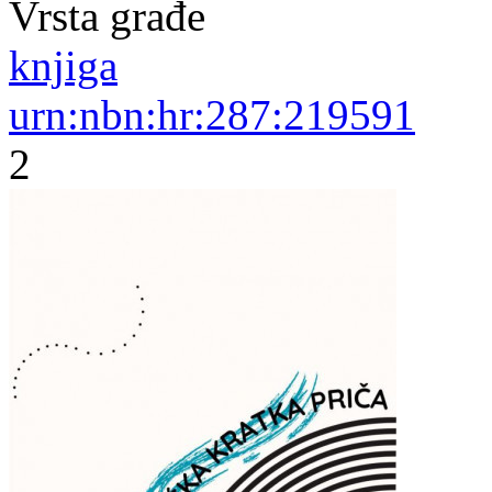
Vrsta građe
knjiga
urn:nbn:hr:287:219591
2