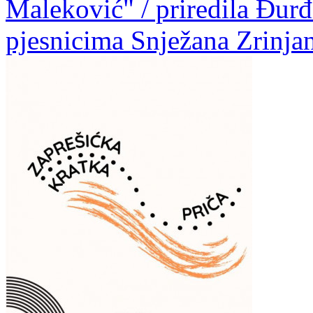
Maleković" / priredila Đurđi
pjesnicima Snježana Zrinja