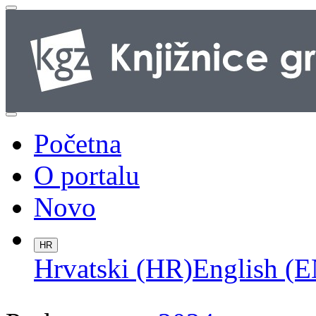
Početna
O portalu
Novo
HR
Hrvatski (HR)
English (E