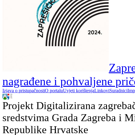
Zapre
nagrađene i pohvaljene prič
Izjava o pristupačnosti
O portalu
Uvjeti korištenja
Linkovi
Suradnici
Imp
Projekt Digitalizirana zagreba
sredstvima Grada Zagreba i Min
Republike Hrvatske