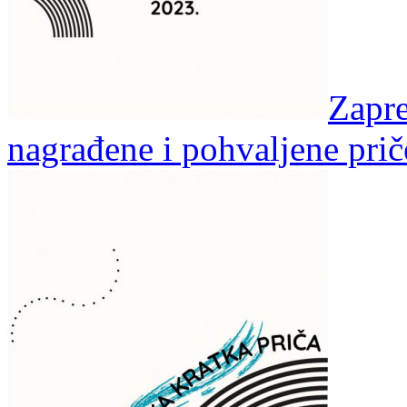
Zapre
nagrađene i pohvaljene prič