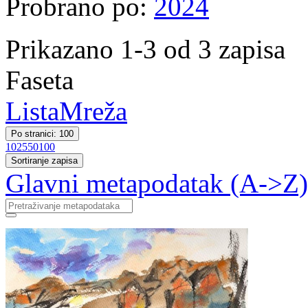
Probrano po:
2024
Prikazano 1-3 od 3 zapisa
Faseta
Lista
Mreža
Po stranici: 100
10
25
50
100
Sortiranje zapisa
Glavni metapodatak (A->Z)