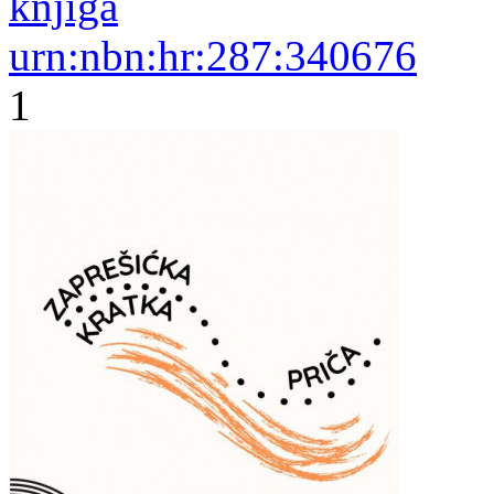
knjiga
urn:nbn:hr:287:340676
1