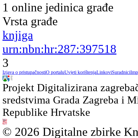
1 online jedinica građe
Vrsta građe
knjiga
urn:nbn:hr:287:397518
3
Izjava o pristupačnosti
O portalu
Uvjeti korištenja
Linkovi
Suradnici
Imp
Projekt Digitalizirana zagreba
sredstvima Grada Zagreba i Min
Republike Hrvatske
© 2026 Digitalne zbirke Kn