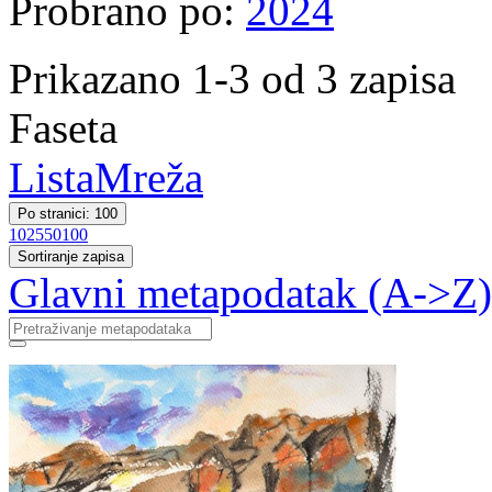
Probrano po:
2024
Prikazano 1-3 od 3 zapisa
Faseta
Lista
Mreža
Po stranici: 100
10
25
50
100
Sortiranje zapisa
Glavni metapodatak (A->Z)