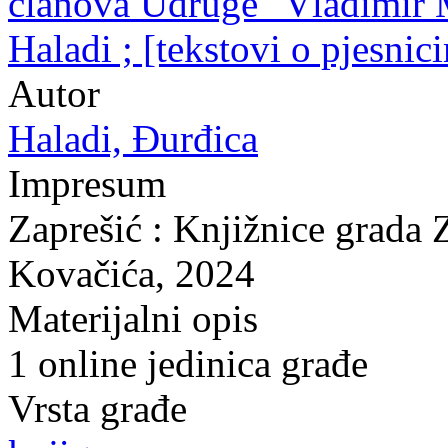
članova Udruge "Vladimir M
Haladi ; [tekstovi o pjesni
Autor
Haladi, Đurđica
Impresum
Zaprešić : Knjižnice grada 
Kovačića, 2024
Materijalni opis
1 online jedinica građe
Vrsta građe