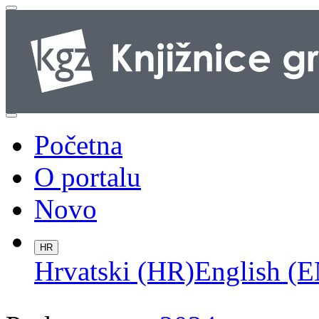
Početna
O portalu
Novo
HR
Hrvatski (HR)
English (E