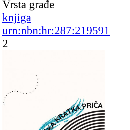
Vrsta građe
knjiga
urn:nbn:hr:287:219591
2